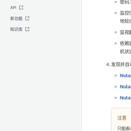
密码
API
全球基准报表
IT 自动化
监控
新功能
安全报表
地轮
知识库
Site24x7 顾问
监视
预测报表
依赖
RCA
机状态
发现并自
Nuta
Nut
Nut
注意
只能通