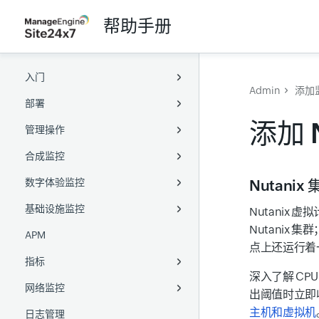
帮助手册
入门
Admin
添加
部署
概述
添加 
管理操作
术语表
Full-Stack Agent
合成监控
浏览 Site24x7
服务器监控 Agent
配置
Windows Full-Stack Agent
数字体验监控
无障碍访问
APM agent
监视器组
网站
Linux Full-Stack Agent
Windows
位置配置文件
Nutanix
基础设施监控
用户管理
本地轮询器
标签
Web 事务（浏览器）
真实用户
Linux
Java agent
通知配置文件
健康检查
全球监控站点
Active Directory
Nutanix
Nutanix
APM
用户与告警管理
Kubernetes
容量规划
网页速度（浏览器）
网站
服务器
用户引导
Docker agent
.Net agent
添加本地轮询器
阈值与可用性
PowerShell DSC
Chef
点上还运行着一个
指标
AWS
业务单元
API
Web 事务（浏览器）
多云
基于角色的访问控制
PHP agent
SNMP 和 WMI
凭据配置文件
Zoho 目录集成
SaltStack
Puppet
深入了解 C
网络监控
Azure
MSP
合成移动应用
容器
Data Lake
Node.js agent
Role ARN
设置 OAuth 提供商
阿里云
Azure VM Extension
SaltStack
出阈值时立即
主机和虚拟机
日志管理
GCP
Web 安全
虚拟服务器
网络性能
Go agent
CloudFormation IAM
自定义应用程序
创建 JSON Web Token
腾讯云
Kubernetes
Google Cloud
Ansible