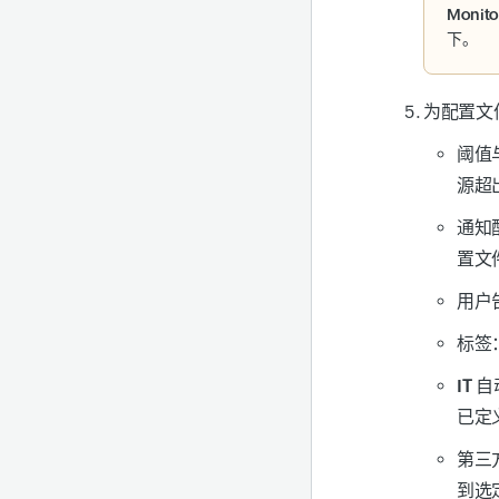
Monito
下。
为配置文
阈值
源超
通知
置文
用户
标签
IT 
已定
第三
到选