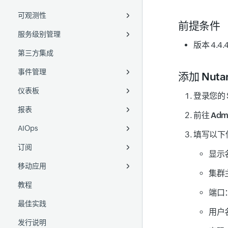
可观测性
日志采集
移动 APM
备份监控
NetFlow
Ruby agent
AWS Control Tower
通过管理组使用自定义应用程序
项目监控
配置规则
华为云
Docker
自定义服务器脚本
SSH
DaemonSets
前提条件
服务级别管理
插件集成
数据库
网络配置管理
统一映射
Python agent
AWS IAM Identity Center
现有应用程序
Google Cloud 组织监控
本地文件
DigitalOcean
带托盘图标的 AD
Azure VM Extension
Helm chart
版本 4.4
第三方集成
移动网络轮询器
插件集成
SDN 和 SD-WAN
OpenAI 可观测性
SLA
数据导出器
委派管理员
远程文件
即装即用插件
Akamai
分布式追踪
System Center 配置管理器
Google Cloud
Sidecar 容器
(SCCM)
事件管理
OpenTelemetry
Cisco IPSLA
SLO
Windows 事件日志
Linux 自定义插件
AWS
Cisco Meraki
应用依赖映射
Digital Ocean
GKE Autopilot
添加 Nut
ManageEngine Endpoint
仪表板
添加监视器
无线局域网控制器 (WLC)
SLI
计划维护
Amazon S3
Windows 自定义插件
Azure
Cisco ACI
WAN RTT
拓扑图
添加 SLO
Amazon Machine Image
Openshift
Central
登录您的 S
报表
IPAM
告警
自定义仪表板
AWS Lambda
GCP
VMware VeloCloud
VoIP
二层网络图
了解 SLO 概念
AWS Elastic Beanstalk
VMware Tanzu
前往
Adm
AIOps
告警日志
运营仪表板
监视器报表
Azure Functions
OCI
Meraki 地图视图
SLO 指标
ManageEngine Endpoint
填写以下
Central
订阅
监视器组报表
异常检测
从 GCP 转发日志
显示
移动应用
立即轮询报表
预测
许可证使用摘要
从 Cisco 交换机采集日志
集群主
教程
中断报表
事件关联
Android
日志采集器
端口
最佳实践
自定义报表
GenAI 功能
iOS
Logstash
用户
发行说明
FQDN 报表
MCP Server
Fluentd