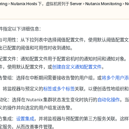
ring
>
Nutanix Hosts
下，虚拟机将列于
Server
>
Nutanix Monitoring
>
Nu
件指定以下详细信息：
与可用性：
从下拉列表中选择阈值配置文件，使用默认阈值配置文
出已配置的阈值和可用性时收到通知。
配置文件：
通知配置文件用于配置宕机时的通知时间和通知对象。
件，使用默认配置文件，或
创建自定义通知配置文件
。
告警组：
选择在中断期间需要接收告警的用户组，或
将多个用户添
：
将监视器与预定义的
标签或多个标签
关联，以便创造性地组织和
自动化：
选择在 Nutanix 集群状态发生变化时执行的
自动化操作
。当
义的操作并向选定的用户组发送告警。
方集成：
设置集成
，并将监视器与预配置的第三方服务关联。这样
定服务，从而改善事件管理。