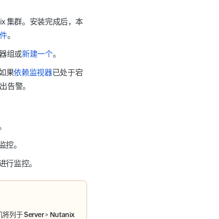
ix 集群。安装完成后，本
件
。
视器组或
新建一个
。
如果
依赖监视器
已处于宕
发出告警。
。
行监控。
器进行监控。
机将列于
Server
>
Nutanix