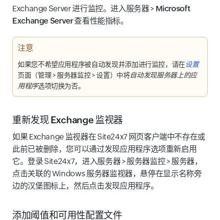
Exchange Server 进行监控。进入
服务器
>
Microsoft
Exchange Server
查看性能指标。
注意
如果您不希望应用程序被自动发现并添加进行监控，请在
设置
页面（
管理
>
服务器监控
>
设置
）中将
自动发现服务器上的应
用程序
选项切换为
否
。
重新发现 Exchange 监视器
如果 Exchange 监视器在 Site24x7 网页客户端中不存在或
此前已被删除，您可以通过
发现应用程序
选项重新启用
它。登录 Site24x7，进入
服务器
>
服务器监控
>
服务器
，
点击关联的 Windows 服务器监视器，悬停在显示名称旁
边的汉堡图标上，然后点击
发现应用程序
。
添加阈值和可用性配置文件