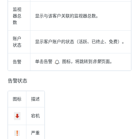
监视
器总
显示与该客户关联的监视器总数。
数
账户
显示客户账户的状态（活跃、已终止、免费）。
状态
单击
告警
图标
，将跳转到
告警
页面。
告警
告警状态
图标
描述
宕机
严重