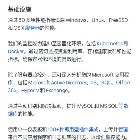
基础设施
通过 80 多项性能指标追踪 Windows、Linux、FreeBSD
和 OS X
服务器
的性能。
我们的监控能力延伸至容器化环境，包括
Kubernetes
和
Docker
。通过密切监控资源利用率、容器健康状况和性能
指标，确保容器化环境的高效运行。
除了服务器监控外，还可深入分析您的 Microsoft 应用程
序，包括 Microsoft
Active Directory
、
IIS
、
SQL
、
Office
365
、
Hyper-V
和
Exchange
。
通过主动识别和解决瓶颈，提升 MySQL 和 MS SQL 等
数
据库
的性能。
使用单一仪表板和
100+ 种即用型插件集成
，上传并
管理
来自不同应用程序和日志框架的日志，以增强监控能力。