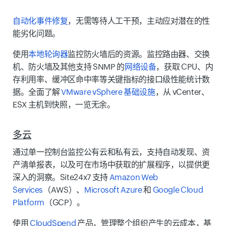
自动化事件修复
，无需等待人工干预，主动应对潜在的性
能劣化问题。
使用
本地轮询器
监控防火墙后的资源。监控路由器、交换
机、防火墙及其他支持 SNMP 的
网络设备
，获取 CPU、内
存利用率、缓冲区命中率等关键指标的接口级性能统计数
据。全面了解
VMware vSphere 基础设施
，从 vCenter、
ESX 主机到快照，一览无余。
多云
通过单一控制台监控公有云和私有云，支持自动发现、资
产清单报表，以及可在市场中获取的扩展程序，以提供更
深入的洞察。Site24x7 支持
Amazon Web
Services
（AWS）、
Microsoft Azure
和
Google Cloud
Platform
（GCP）。
使用
CloudSpend
产品，管理整个组织产生的云成本，基