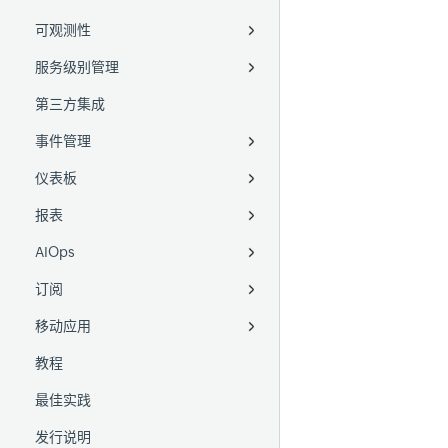
可观测性
日志采集
移动 APM
备份监控
NetFlow
Ruby agent
AWS Control Tower
通过管理组使用自定义应用程序
项目监控
配置规则
华为云
Docker
自定义服务器脚本
SSH
DaemonSets
服务级别管理
插件集成
数据库
网络配置管理
统一映射
Python agent
AWS IAM Identity Center
现有应用程序
Google Cloud 组织监控
本地文件
DigitalOcean
带托盘图标的 AD
Azure VM Extension
Helm chart
第三方集成
移动网络轮询器
插件集成
SDN 和 SD-WAN
OpenAI 可观测性
SLA
数据导出器
委派管理员
远程文件
即装即用插件
Akamai
分布式追踪
System Center 配置管理器
Google Cloud
Sidecar 容器
(SCCM)
事件管理
OpenTelemetry
Cisco IPSLA
SLO
Windows 事件日志
Linux 自定义插件
AWS
Cisco Meraki
应用依赖映射
Digital Ocean
GKE Autopilot
ManageEngine Endpoint
仪表板
添加监视器
无线局域网控制器 (WLC)
SLI
计划维护
Amazon S3
Windows 自定义插件
Azure
Cisco ACI
WAN RTT
拓扑图
添加 SLO
Amazon Machine Image
Openshift
Central
报表
IPAM
告警
自定义仪表板
AWS Lambda
GCP
VMware VeloCloud
VoIP
二层网络图
了解 SLO 概念
AWS Elastic Beanstalk
VMware Tanzu
AIOps
告警日志
运营仪表板
监视器报表
Azure Functions
OCI
Meraki 地图视图
SLO 指标
ManageEngine Endpoint
Central
订阅
监视器组报表
异常检测
从 GCP 转发日志
移动应用
立即轮询报表
预测
许可证使用摘要
从 Cisco 交换机采集日志
教程
中断报表
事件关联
Android
日志采集器
最佳实践
自定义报表
GenAI 功能
iOS
Logstash
发行说明
FQDN 报表
MCP Server
Fluentd