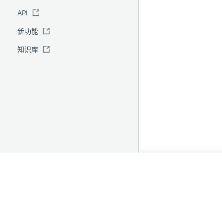
API
全球基准报表
IT 自动化
新功能
安全报表
知识库
Site24x7 顾问
预测报表
RCA
首页
隐