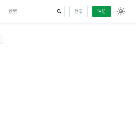
搜索
登录
注册
Input field
。