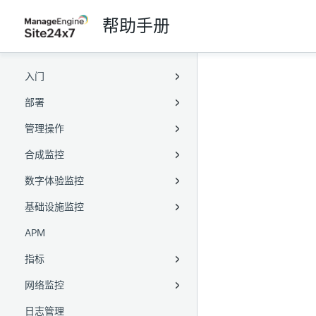
帮助手册
入门
部署
概述
管理操作
术语表
Full-Stack Agent
合成监控
浏览 Site24x7
服务器监控 Agent
配置
Windows Full-Stack Agent
数字体验监控
无障碍访问
APM agent
监视器组
网站
Linux Full-Stack Agent
Windows
位置配置文件
基础设施监控
用户管理
本地轮询器
标签
Web 事务（浏览器）
真实用户
Linux
Java agent
通知配置文件
健康检查
全球监控站点
Active Directory
APM
用户与告警管理
Kubernetes
容量规划
网页速度（浏览器）
网站
服务器
用户引导
Docker agent
.Net agent
添加本地轮询器
阈值与可用性
PowerShell DSC
Chef
指标
AWS
业务单元
API
Web 事务（浏览器）
多云
基于角色的访问控制
PHP agent
SNMP 和 WMI
凭据配置文件
Zoho 目录集成
SaltStack
Puppet
网络监控
Azure
MSP
合成移动应用
容器
Data Lake
Node.js agent
Role ARN
设置 OAuth 提供商
阿里云
Azure VM Extension
SaltStack
日志管理
GCP
Web 安全
虚拟服务器
网络性能
Go agent
CloudFormation IAM
自定义应用程序
创建 JSON Web Token
腾讯云
Kubernetes
Google Cloud
Ansible