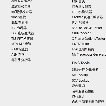
email-validator
服务器头
域过期检查器
网页速度报告
spf记录检查器
HTTP/2测试器
whois查找
Crontab表达式编辑器
EML 查看器
IPV4 转换器
ICS 查看器
Secure Cookie Tester
PGP 密钥生成器
Curl Checker
TLS RPT 检查器
X-Frame Options Tester
MTA-STS 查询
HSTS Tester
BIMI 检查器
IPv6 压缩& 精简
ASN 查询
My Traceroute Generato
邮件头分析器
DNS Tools
对域进行 DNS 分析
MX Lookup
SOA Lookup
反向查询
名称服务器性能
DNS遍历
命名空间服务器的授权