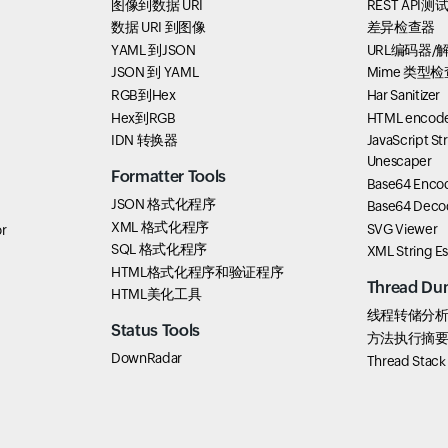
图像到数据 URI
REST API测
数据 URI 到图像
差异检查器
YAML 到JSON
URL编码器/
JSON 到 YAML
Mime 类型检
RGB到Hex
Har Sanitizer
Hex到RGB
HTML encode
IDN 转换器
JavaScript St
Unescaper
Formatter Tools
Base64 Enco
JSON 格式化程序
Base64 Deco
XML 格式化程序
SVG Viewer
r
SQL 格式化程序
XML String E
HTML格式化程序和验证程序
Thread Du
HTML美化工具
线程转储分
Status Tools
方法执行摘
DownRadar
Thread Stac