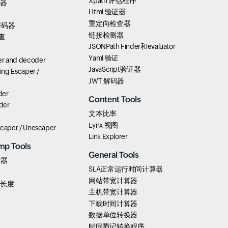
Xpath 评估程序
试器
Html 验证器
重定向检查器
解码器
链接检测器
查
JSONPath Finder和evaluator
Yaml 验证
r and decoder
JavaScript验证器
ring Escaper /
JWT 解码器
der
Content Tools
der
文本比率
Lynx 视图
scaper / Unescaper
Link Explorer
mp Tools
General Tools
析器
SLA正常运行时间计算器
要
网站带宽计算器
k 长度
主机带宽计算器
下载时间计算器
数据单位转换器
时间戳记转换程序