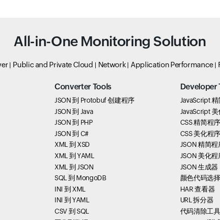
All-in-One Monitoring Solution
ver
Public and Private Cloud
Network
Application Performance
Converter Tools
Developer 
JSON 到 Protobuf 创建程序
JavaScript
JSON 到 Java
JavaScript
JSON 到 PHP
CSS 精简程
JSON 到 C#
CSS 美化程
XML 到 XSD
JSON 精简程
XML 到 YAML
JSON 美化程
XML 到 JSON
JSON 生成器
SQL 到 MongoDB
颜色代码选
INI 到 XML
HAR 查看器
INI 到 YAML
URL 拆分器
CSV 到 SQL
代码清除工