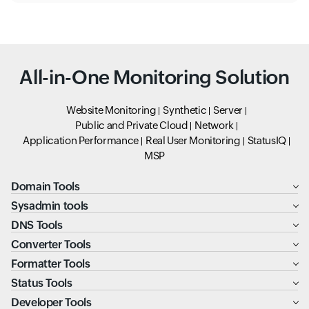
All-in-One Monitoring Solution
Website Monitoring
Synthetic
Server
Public and Private Cloud
Network
Application Performance
Real User Monitoring
StatusIQ
MSP
Domain Tools
Sysadmin tools
DNS Tools
Converter Tools
Formatter Tools
Status Tools
Developer Tools