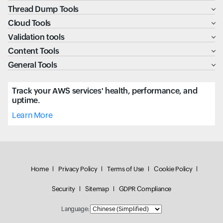
Thread Dump Tools
Cloud Tools
Validation tools
Content Tools
General Tools
Track your AWS services' health, performance, and
uptime.
Learn More
Home
Privacy Policy
Terms of Use
Cookie Policy
Security
Sitemap
GDPR Compliance
Language: