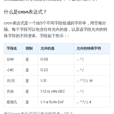
什么是cron表达式？
cron表达式是一个由5个不同字段组成的字符串，用空格分
隔。每个字段可以包含任何允许的值，以及该字段允许的特
殊字符的不同变体。字段如下所示：:
字段名
强制
允许的值
允许的特殊字符
分钟
是
0-59
, - * /
小时
是
0-23
, - * /
月/日
是
1-31
, - * ? / L W
月份
是
1-12 or JAN-DEC
, - * /
星期几
是
1-7 or SUN-SAT
, - * ? / L #
所以cron表达式可以像这样简单：***？