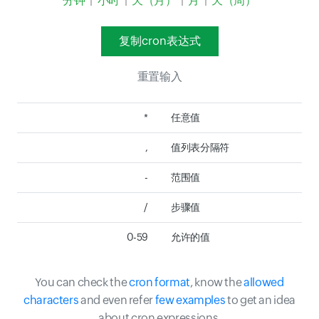
分钟
|
小时
|
天（月）
|
月
|
天（周）
复制cron表达式
重置输入
*
任意值
,
值列表分隔符
-
范围值
/
步骤值
0-59
允许的值
You can check the
cron format
, know the
allowed
characters
and even refer
few examples
to get an idea
about cron expressions.