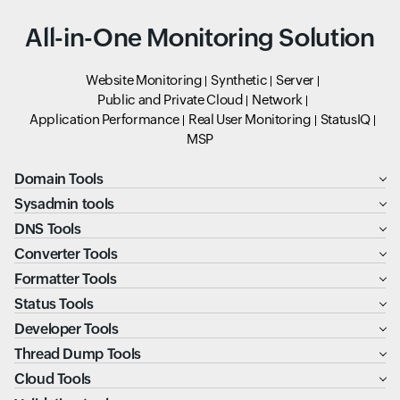
All-in-One Monitoring Solution
Website Monitoring
Synthetic
Server
Public and Private Cloud
Network
Application Performance
Real User Monitoring
StatusIQ
MSP
Domain Tools
Sysadmin tools
DNS Tools
Converter Tools
Formatter Tools
Status Tools
Developer Tools
Thread Dump Tools
Cloud Tools