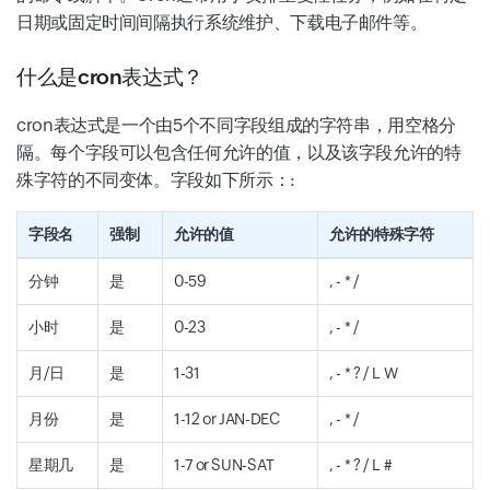
日期或固定时间间隔执行系统维护、下载电子邮件等。
什么是cron表达式？
cron表达式是一个由5个不同字段组成的字符串，用空格分
隔。每个字段可以包含任何允许的值，以及该字段允许的特
殊字符的不同变体。字段如下所示：:
字段名
强制
允许的值
允许的特殊字符
分钟
是
0-59
, - * /
小时
是
0-23
, - * /
月/日
是
1-31
, - * ? / L W
月份
是
1-12 or JAN-DEC
, - * /
星期几
是
1-7 or SUN-SAT
, - * ? / L #