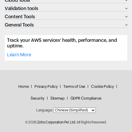
Cloud Tools
Validation tools
Content Tools
General Tools
Track your AWS services' health, performance, and
uptime.
Learn More
Home
Privacy Policy
Terms of Use
Cookie Policy
Security
Sitemap
GDPR Compliance
Language:
© 2026
Zoho Corporation Pvt. Ltd.
All Rights Reserved.