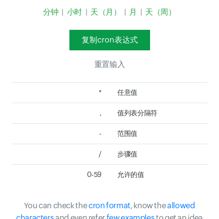
分钟
|
小时
|
天（月）
|
月
|
天（周）
复制cron表达式
重置输入
*
任意值
,
值列表分隔符
-
范围值
/
步骤值
0-59
允许的值
You can check the
cron format
, know the
allowed
characters
and even refer
few examples
to get an idea