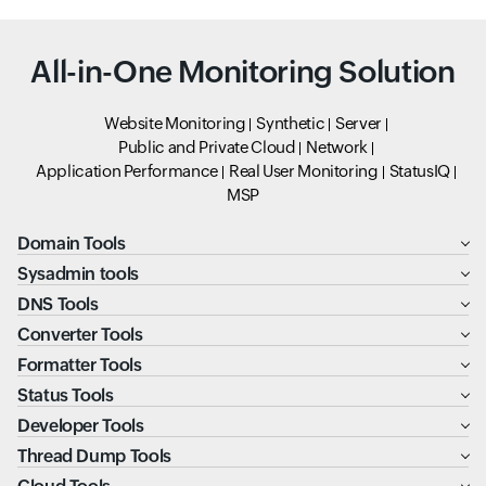
All-in-One Monitoring Solution
Website Monitoring
Synthetic
Server
Public and Private Cloud
Network
Application Performance
Real User Monitoring
StatusIQ
MSP
Domain Tools
Sysadmin tools
DNS Tools
Converter Tools
Formatter Tools
Status Tools
Developer Tools
Thread Dump Tools