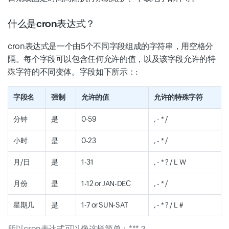
什么是cron表达式？
cron表达式是一个由5个不同字段组成的字符串，用空格分
隔。每个字段可以包含任何允许的值，以及该字段允许的特
殊字符的不同变体。字段如下所示：:
字段名
强制
允许的值
允许的特殊字符
分钟
是
0-59
, - * /
小时
是
0-23
, - * /
月/日
是
1-31
, - * ? / L W
月份
是
1-12 or JAN-DEC
, - * /
星期几
是
1-7 or SUN-SAT
, - * ? / L #
所以cron表达式可以像这样简单：***？