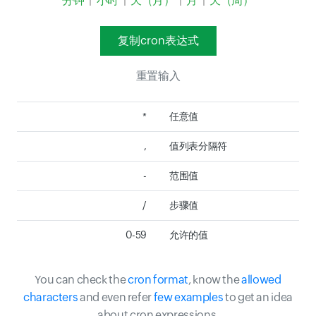
分钟
|
小时
|
天（月）
|
月
|
天（周）
复制cron表达式
重置输入
*
任意值
,
值列表分隔符
-
范围值
/
步骤值
0-59
允许的值
You can check the
cron format
, know the
allowed
characters
and even refer
few examples
to get an idea
about cron expressions.