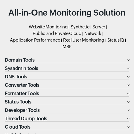
All-in-One Monitoring Solution
Website Monitoring
Synthetic
Server
Public and Private Cloud
Network
Application Performance
Real User Monitoring
StatusIQ
MSP
Domain Tools
Sysadmin tools
DNS Tools
Converter Tools
Formatter Tools
Status Tools
Developer Tools
Thread Dump Tools
Cloud Tools