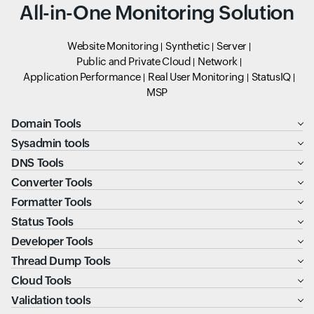
All-in-One Monitoring Solution
Website Monitoring
Synthetic
Server
Public and Private Cloud
Network
Application Performance
Real User Monitoring
StatusIQ
MSP
Domain Tools
Sysadmin tools
DNS Tools
Converter Tools
Formatter Tools
Status Tools
Developer Tools
Thread Dump Tools
Cloud Tools
Validation tools