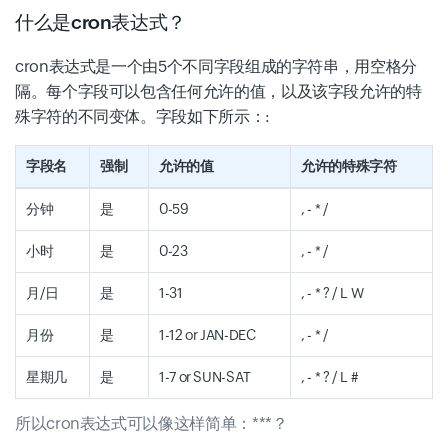
什么是cron表达式？
cron表达式是一个由5个不同字段组成的字符串，用空格分
隔。每个字段可以包含任何允许的值，以及该字段允许的特
殊字符的不同变体。字段如下所示：:
字段名
强制
允许的值
允许的特殊字符
分钟
是
0-59
, - * /
小时
是
0-23
, - * /
月/日
是
1-31
, - * ? / L W
月份
是
1-12 or JAN-DEC
, - * /
星期几
是
1-7 or SUN-SAT
, - * ? / L #
所以cron表达式可以像这样简单：***？