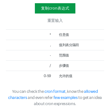
复制cron表达式
重置输入
*
任意值
,
值列表分隔符
-
范围值
/
步骤值
0-59
允许的值
You can check the
cron format
, know the
allowed
characters
and even refer
few examples
to get an idea
about cron expressions.