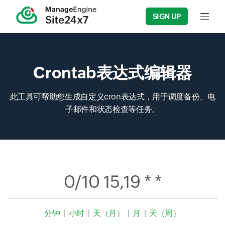
SIGN UP
Input f
Crontab表达式编辑器
此工具可帮助您生成自定义cron表达式，用于调度备份、电
子邮件和状态检查等任务。
0/10 15,19 * *
分钟
|
小时
|
天（月）
|
月
|
天（周）