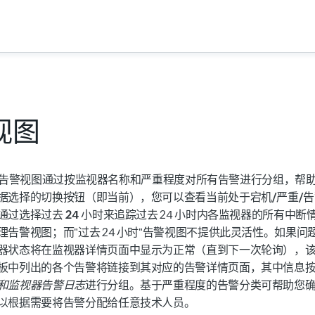
视图
x7 中的告警视图通过按监视器名称和严重程度对所有告警进行分组，
据选择的切换按钮（即
当前
），您可以查看当前处于
宕机/严重/
通过选择
过去 24 小时
来追踪过去 24 小时内各监视器的所有中断
理告警视图；而"过去 24 小时"告警视图不提供此灵活性。如果
器状态将在监视器详情页面中显示为
正常
（直到下一次轮询），
板中列出的各个告警将链接到其对应的告警详情页面，其中信息
和监视器告警日志
进行分组。基于严重程度的告警分类可帮助您
以根据需要将告警分配给任意技术人员。