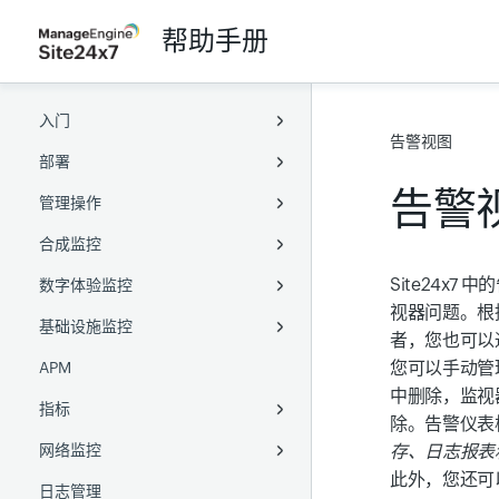
帮助手册
入门
告警视图
部署
概述
告警
管理操作
术语表
Full-Stack Agent
合成监控
浏览 Site24x7
服务器监控 Agent
配置
Windows Full-Stack Agent
Site24
数字体验监控
无障碍访问
APM agent
监视器组
网站
Linux Full-Stack Agent
Windows
位置配置文件
视器问题。根
基础设施监控
用户管理
本地轮询器
标签
Web 事务（浏览器）
真实用户
Linux
Java agent
通知配置文件
健康检查
全球监控站点
Active Directory
者，您也可以
您可以手动管
APM
用户与告警管理
Kubernetes
容量规划
网页速度（浏览器）
网站
服务器
用户引导
Docker agent
.Net agent
添加本地轮询器
阈值与可用性
PowerShell DSC
Chef
中删除，监视
指标
AWS
业务单元
API
Web 事务（浏览器）
多云
基于角色的访问控制
PHP agent
SNMP 和 WMI
凭据配置文件
Zoho 目录集成
SaltStack
Puppet
除。告警仪表
网络监控
Azure
MSP
合成移动应用
容器
Data Lake
Node.js agent
Role ARN
设置 OAuth 提供商
阿里云
Azure VM Extension
SaltStack
存、日志报表
此外，您还可
日志管理
GCP
Web 安全
虚拟服务器
网络性能
Go agent
CloudFormation IAM
自定义应用程序
创建 JSON Web Token
腾讯云
Kubernetes
Google Cloud
Ansible