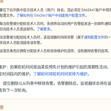
意
要在下拉列表中显示技术人员（用户）姓名，您必须在 Site24x7 账户中
配置文件。
了解如何在 Site24x7 账户中创建用户配置文件
。
每当告警被分配给技术人员时，系统将自动向用户告警组发送一封邮件通
仅向技术人员发送邮件。
了解更多
。
当告警被分配给技术人员时，该监视器的持续告警（属于
通知配置文件
的
非技术人员取消接收该告警。
运营员角色仅拥有分配技术人员和安排维护的选项，没有删除告警的选项
维护
：如果宕机时间是由某些预先计划的维护引起的周期性活动，
定时间段内的维护。
了解如何将宕机时间安排为维护
。
：
提交
删除
以从列表中移除告警。告警删除后，监视器状态将在
直到下一次轮询。
意