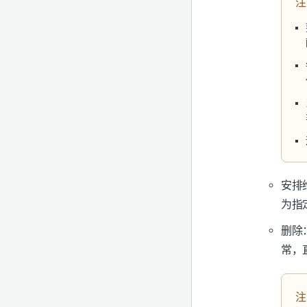
注
安排
为指
删除
常
，
注