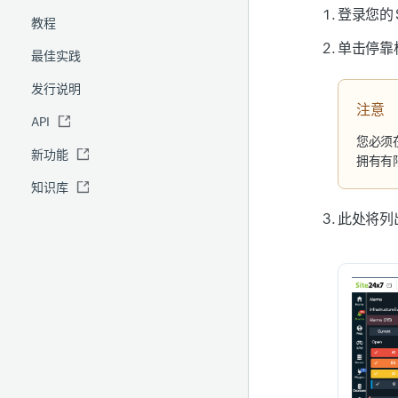
登录您的 S
教程
中断报表
事件关联
Android
单击停靠
最佳实践
自定义报表
GenAI 功能
iOS
发行说明
FQDN 报表
MCP Server
注意
API
全球基准报表
IT 自动化
您必须在
新功能
安全报表
拥有有
知识库
Site24x7 顾问
此处将列
预测报表
RCA