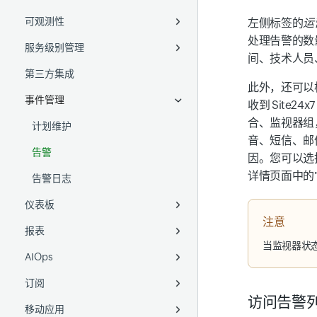
可观测性
日志采集
移动 APM
备份监控
NetFlow
Ruby agent
AWS Control Tower
通过管理组使用自定义应用程序
项目监控
配置规则
华为云
Docker
自定义服务器脚本
SSH
DaemonSets
左侧标签的
运
处理告警的数
服务级别管理
插件集成
数据库
网络配置管理
统一映射
Python agent
AWS IAM Identity Center
现有应用程序
Google Cloud 组织监控
本地文件
DigitalOcean
带托盘图标的 AD
Azure VM Extension
Helm chart
间、技术人员
第三方集成
移动网络轮询器
插件集成
SDN 和 SD-WAN
OpenAI 可观测性
SLA
数据导出器
委派管理员
远程文件
即装即用插件
Akamai
分布式追踪
System Center 配置管理器
Google Cloud
Sidecar 容器
此外，还可以
(SCCM)
事件管理
OpenTelemetry
Cisco IPSLA
SLO
Windows 事件日志
Linux 自定义插件
AWS
Cisco Meraki
应用依赖映射
Digital Ocean
GKE Autopilot
收到 Site2
ManageEngine Endpoint
合、监视器组
添加监视器
无线局域网控制器 (WLC)
SLI
计划维护
Amazon S3
Windows 自定义插件
Azure
Cisco ACI
WAN RTT
拓扑图
添加 SLO
Amazon Machine Image
Openshift
Central
音、短信、邮
IPAM
告警
AWS Lambda
GCP
VMware VeloCloud
VoIP
二层网络图
了解 SLO 概念
AWS Elastic Beanstalk
VMware Tanzu
因。您可以选
详情页面中的
告警日志
Azure Functions
OCI
Meraki 地图视图
SLO 指标
ManageEngine Endpoint
Central
仪表板
从 GCP 转发日志
注意
报表
自定义仪表板
从 Cisco 交换机采集日志
当监视器状
AIOps
运营仪表板
监视器报表
日志采集器
订阅
监视器组报表
异常检测
Logstash
访问告警
移动应用
立即轮询报表
预测
许可证使用摘要
Fluentd