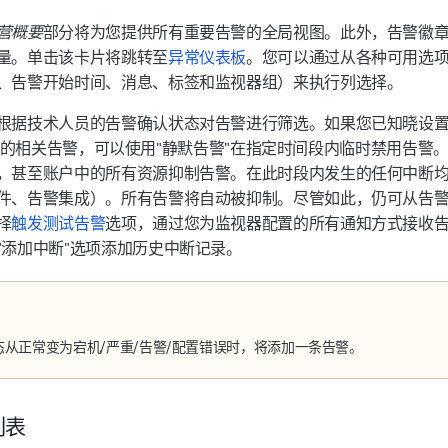
营概要
部分将为您提供所有重要告警的全局视图。此外，告警徽
量。单击该卡片将跳转至
异常仪表板
。您可以通过从各种可用选
、告警开始时间、消息、标签和监视器组）来执行列选择。
根据技术人员的告警确认状态对告警进行筛选。如果您已知晓设
4x7 的相关告警，可以使用"
静默告警
"在指定时间段内临时禁用告警
，甚至账户中的所有资源抑制告警。在此时段内发生的任何中断
件、告警集成）。所有告警将自动被抑制。尽管如此，仍可从告
择
触发测试告警
选项，通过您为监视器配置的所有通知方式接收
"添加中断"选项添加历史中断记录。
态从正常变为宕机/严重/告警/配置错误时，将添加一条告警。
列表