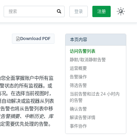
搜索
登录
注册
Input field
Download PDF
本页内容
访问告警列表
静默/取消静默告警
运营概要
告警操作
帮助您全面掌握账户中所有监
告警状态
的所有监视器。或
筛选告警
情况。在选择
当前
视图时，
当前告警和过去 24 小时内
的告警
问题自动解决或监视器从列表
该告警也将从告警列表中移
确认告警
按
告警摘要、中断历史、库
解读告警详情
确定需要优先处理的告警。
事件协作