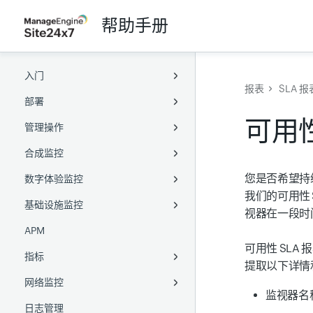
帮助手册
入门
报表
SLA 报
部署
概述
可用性
管理操作
术语表
Full-Stack Agent
合成监控
浏览 Site24x7
服务器监控 Agent
配置
Windows Full-Stack Agent
您是否希望持续
数字体验监控
无障碍访问
APM agent
监视器组
网站
Linux Full-Stack Agent
Windows
位置配置文件
我们的可用性 
基础设施监控
用户管理
本地轮询器
标签
Web 事务（浏览器）
真实用户
Linux
Java agent
通知配置文件
健康检查
全球监控站点
Active Directory
视器在一段时
APM
用户与告警管理
Kubernetes
容量规划
网页速度（浏览器）
网站
服务器
用户引导
Docker agent
.Net agent
添加本地轮询器
阈值与可用性
PowerShell DSC
Chef
可用性 SLA
指标
AWS
业务单元
API
Web 事务（浏览器）
多云
基于角色的访问控制
PHP agent
SNMP 和 WMI
凭据配置文件
Zoho 目录集成
SaltStack
Puppet
提取以下详情
网络监控
Azure
MSP
合成移动应用
容器
Data Lake
Node.js agent
Role ARN
设置 OAuth 提供商
阿里云
Azure VM Extension
SaltStack
监视器名
日志管理
GCP
Web 安全
虚拟服务器
网络性能
Go agent
CloudFormation IAM
自定义应用程序
创建 JSON Web Token
腾讯云
Kubernetes
Google Cloud
Ansible