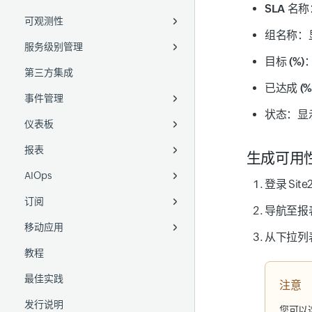
SLA 名称
可观测性
日志采集
移动 APM
备份监控
NetFlow
Ruby agent
AWS Control Tower
通过管理组使用自定义应用程序
项目监控
配置规则
华为云
Docker
自定义服务器脚本
SSH
DaemonSets
组名称
：
服务级别管理
插件集成
数据库
网络配置管理
统一映射
Python agent
AWS IAM Identity Center
现有应用程序
Google Cloud 组织监控
本地文件
DigitalOcean
带托盘图标的 AD
Azure VM Extension
Helm chart
目标 (%)
第三方集成
移动网络轮询器
插件集成
SDN 和 SD-WAN
OpenAI 可观测性
SLA
数据导出器
委派管理员
远程文件
即装即用插件
Akamai
分布式追踪
System Center 配置管理器
Google Cloud
Sidecar 容器
(SCCM)
已达成 (%
事件管理
OpenTelemetry
Cisco IPSLA
SLO
Windows 事件日志
Linux 自定义插件
AWS
Cisco Meraki
应用依赖映射
Digital Ocean
GKE Autopilot
ManageEngine Endpoint
状态
：显
仪表板
添加监视器
无线局域网控制器 (WLC)
SLI
计划维护
Amazon S3
Windows 自定义插件
Azure
Cisco ACI
WAN RTT
拓扑图
添加 SLO
Amazon Machine Image
Openshift
Central
报表
IPAM
告警
自定义仪表板
AWS Lambda
GCP
VMware VeloCloud
VoIP
二层网络图
了解 SLO 概念
AWS Elastic Beanstalk
VMware Tanzu
生成可用性
AIOps
告警日志
运营仪表板
监视器报表
Azure Functions
OCI
Meraki 地图视图
SLO 指标
ManageEngine Endpoint
登录 Site
Central
订阅
监视器组报表
异常检测
从 GCP 转发日志
导航至
报表
移动应用
立即轮询报表
预测
许可证使用摘要
从 Cisco 交换机采集日志
从下拉列
教程
中断报表
事件关联
Android
日志采集器
最佳实践
自定义报表
GenAI 功能
iOS
Logstash
注意
发行说明
FQDN 报表
MCP Server
Fluentd
您可以