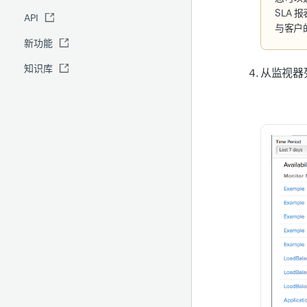
SLA
API
全球基准报表
IT 自动化
与客户
新功能
安全报表
知识库
Site24x7 顾问
从监视器
预测报表
RCA