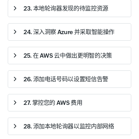
帮助您使用远程安装批量安装已发现的 Windows 服务
23. 本地轮询器发现的待监控资源
器。通过远程安装，您可以在几分钟内批量安装代理，并
开始监控所有 Windows 服务器。
了解远程安装。
允许您预览本地轮询器发现的资源，以便将其添加到监控
24. 深入洞察 Azure 并采取智能操作
中。本地轮询器可发现网络中安装的 VMware 基础设施组
件、互联网服务和网络设备。
了解内网深度发现。
帮助您只需单击一次即可开始监控您的 Azure 资源。了解
25. 在 AWS 云中做出更明智的决策
Azure 监控。
帮助您将 Site24x7 的代理与 CloudWatch 集成结合使用，
26. 添加电话号码以设置短信告警
全面了解支撑 AWS 部署的所有 IaaS 和 PaaS 服务。
了解
操作方法。
帮助您添加并验证电话号码，以通过短信接收监视器状态
27. 掌控您的 AWS 费用
告警。
了解如何在 Site24x7 中设置短信告警
。
要全面了解 Amazon Web Services（AWS）等自建公有
28. 添加本地轮询器以监控内部网络
云平台，仅靠指标和日志还不够。加入
CloudSpend 测试
版计划
——我们全新的基于 SaaS 的成本管理解决方案，