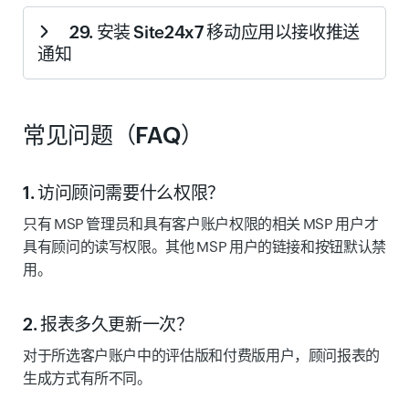
了解您在 AWS 云中产生费用的时间和位置。
使用本地轮询器监控防火墙或虚拟专用网络（VPN）后面
29. 安装 Site24x7 移动应用以接收推送
的内部网络和资源。在分布式组织的各分支机构安装本地
通知
轮询器，并从每个分支机构监控用户体验。了解如何
添加
本地轮询器
。
下载 Site24x7 移动应用，可在手机上接收即时告警、远程
监控网站或服务器、使用根因分析（RCA）分析宕机情
常见问题（FAQ）
况、查看中断历史、按位置查看响应时间等更多功能。请
安装适用于
iOS
和
Android
的应用。
1. 访问顾问需要什么权限？
只有 MSP 管理员和具有客户账户权限的相关 MSP 用户才
具有顾问的读写权限。其他 MSP 用户的链接和按钮默认禁
用。
2. 报表多久更新一次？
对于所选客户账户中的评估版和付费版用户，顾问报表的
生成方式有所不同。