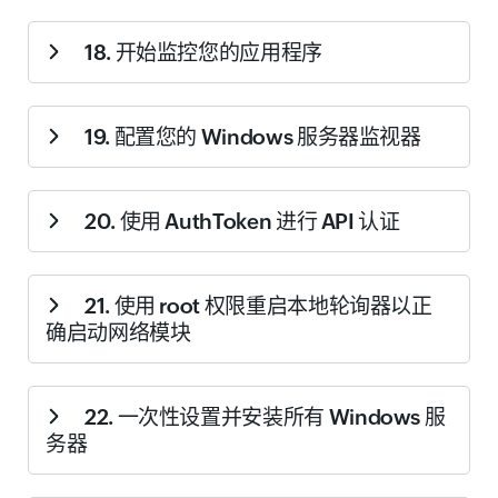
帮助您在网络中安装本地轮询器，以便将其映射为监视器
18. 开始监控您的应用程序
位置配置文件
中的远程监控位置，从而用于监控内部托管
的网站。了解如何
设置本地轮询器
。
引导您完成 APM Insight 代理的安装和配置。APM Insight
19. 配置您的 Windows 服务器监视器
帮助您了解应用程序行为，通过深入到单独代码行来消除
错误。您可以优化应用程序性能，提前预防中断。
了解
APM Insight
。
引导您完成服务器监控代理的安装和配置，以监控
20. 使用 AuthToken 进行 API 认证
Windows 服务器的关键性能指标。
了解 Windows 服务器
监控。
帮助您使用生成的 AuthToken 启用 API 认证。Site24x7 提
21. 使用 root 权限重启本地轮询器以正
供全面的 API 集，可实现远程监控。
了解 AuthToken
。
确启动网络模块
引导您使用 root/管理员权限重启本地轮询器，以正确启
22. 一次性设置并安装所有 Windows 服
动网络模块。
了解操作方法
。
务器