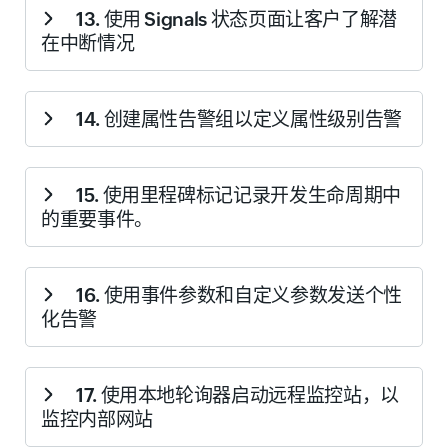
13. 使用 Signals 状态页面让客户了解潜
具、人员、流程等，加快部署速度，从而减少因手动流程
在中断情况
和人为错误导致的宕机时间。
了解更多关于 IT 自动化的内
容
。当账户中未使用 IT 自动化配置文件时，将显示此提
示。
帮助您在服务中断和计划维护期间让客户及时了解情况。
14. 创建属性告警组以定义属性级别告警
您可以在 Signals 中发布最多 10 个状态页面，通过公开链
接或电子邮件持续通知客户有关事件的情况，从而赢得他
们的信任。
了解如何设置 Signals
。
允许您通过创建属性告警组并将其与用户告警组关联，来
15. 使用里程碑标记记录开发生命周期中
微调用户告警策略。属性告警组根据您定义的监视器属性
的重要事件。
阈值突破，向用户触发智能告警。了解如何设置
属性告警
组
。
帮助您发现里程碑标记功能，该功能可用于记录构建部
16. 使用事件参数和自定义参数发送个性
署、产品更新、功能增强和基础设施升级等重要事件。了
化告警
解如何
使用里程碑标记
。
允许您使用事件参数和全局参数自定义电子邮件告警模
17. 使用本地轮询器启动远程监控站，以
板，甚至自定义通过 HTTP 头传递的数据。一旦定义，这
监控内部网站
些参数在 HTTP 请求调用期间将有意义的状态连同 URL 主
体一起传递。
了解这些参数
。