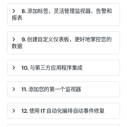
组进行告警和报表管理时，将显示此提示。
允许您根据地理位置、功能、拓扑、所有权或业务应用程
8. 添加标签，灵活管理监视器、告警和
序，智能组织客户账户中的受监控资源。
了解如何创建监
报表
视器组
。可视化业务应用程序的正常运行时间和性能，在
组下添加最多五层子组，并将监视器组用作管理操作的筛
选器。当客户账户中只有默认或系统生成的组时，将显示
让您发现标签这一智能方式，通过添加简单名称-值对形式
9. 创建自定义仪表板，更好地掌控您的
此提示。
的自定义元数据并将其与相关资源关联，对客户账户中的
数据
监视器、相关告警或报表进行排序和管理。
了解如何创建
标签
。当客户账户中未使用标签或仅使用系统生成的标签
时，将显示此提示。
允许您创建独特的自定义仪表板，也可作为客户的
10. 与第三方应用程序集成
NOC，帮助您在中断期间制定更好的运营策略。
了解如何
创建自定义仪表板
。当客户账户中未创建自定义仪表板
时，将显示此提示。
帮助您找到将客户账户告警与您已使用的热门生产力和事
11. 添加您的第一个监视器
件管理软件智能集成的方法。
了解所有可用于集成的第三
方应用程序
。当客户账户中未发现集成时，将显示此提
示。
引导您进入客户账户的监视器设置表单，成功配置后，您
12. 使用 IT 自动化编排自动事件修复
可以立即开始跟踪客户网站、应用程序或服务器的正常运
行时间和关键性能指标。
了解如何添加监视器
。当客户账
户中未设置任何监视器时，将显示此提示。
帮助您通过运行手册自动化（RBA）工作流协调和集成工