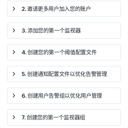
列出客户账户中所有未验证的用户账户。账户验证是通过
2. 邀请更多用户加入您的账户
电子邮件、语音和短信接收告警和报表的必要条件。当客
户账户中的用户电子邮件地址和电话号码未经验证时，将
显示此提示。
此提示通知管理客户账户的 MSP 用户可以邀请子用户加入
3. 添加您的第一个监视器
账户并为其分配独特的
用户角色
。
了解用户账户管理
。当
客户账户中只有一个用户时，将显示此提示。
尝试添加监视器，以跟踪 IT 基础设施中网站、服务器、网
4. 创建您的第一个阈值配置文件
络设备、应用程序或任何组件的正常运行时间和指标。您
还可以通过单一控制台查看资源的可用性和各种性能趋
势。了解如何
添加监视器
。
此提示允许 MSP 用户在客户账户中创建具有特定监视器属
5. 创建通知配置文件以优化告警管理
性自定义指标基准的独特阈值配置文件，并将其与监视器
关联，以在阈值突破时触发告警和严重告警。
了解如何创
建阈值配置文件
。当客户账户中阈值配置文件未定义任何
允许您通过为客户账户创建新的通知配置文件来微调告警
属性时，将显示此提示。
6. 创建用户告警组以优化用户管理
策略并减少误报。
了解如何创建通知配置文件
。当客户账
户中只有默认通知配置文件时，将显示此提示。
允许您轻松地将多个用户组合起来，在客户账户中设置用
7. 创建您的第一个监视器组
户告警组，从而简化客户账户中的告警和报表管理。
了解
如何设置用户告警组
。当您在客户账户中只使用默认用户