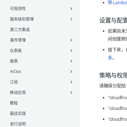
带 Lambd
可观测性
日志采集
移动 APM
备份监控
NetFlow
Ruby agent
AWS Control Tower
通过管理组使用自定义应用程序
项目监控
配置规则
华为云
Docker
自定义服务器脚本
SSH
DaemonSets
服务级别管理
插件集成
数据库
网络配置管理
统一映射
Python agent
AWS IAM Identity Center
现有应用程序
Google Cloud 组织监控
本地文件
DigitalOcean
带托盘图标的 AD
Azure VM Extension
Helm chart
设置与配
第三方集成
移动网络轮询器
插件集成
SDN 和 SD-WAN
OpenAI 可观测性
SLA
数据导出器
委派管理员
远程文件
即装即用插件
Akamai
分布式追踪
System Center 配置管理器
Google Cloud
Sidecar 容器
如果尚未完成
(SCCM)
间创建跨账
事件管理
OpenTelemetry
Cisco IPSLA
SLO
Windows 事件日志
Linux 自定义插件
AWS
Cisco Meraki
应用依赖映射
Digital Ocean
GKE Autopilot
ManageEngine Endpoint
接下来，
仪表板
添加监视器
无线局域网控制器 (WLC)
SLI
计划维护
Amazon S3
Windows 自定义插件
Azure
Cisco ACI
WAN RTT
拓扑图
添加 SLO
Amazon Machine Image
Openshift
Central
多。
报表
IPAM
告警
自定义仪表板
AWS Lambda
GCP
VMware VeloCloud
VoIP
二层网络图
了解 SLO 概念
AWS Elastic Beanstalk
VMware Tanzu
AIOps
告警日志
运营仪表板
监视器报表
Azure Functions
OCI
Meraki 地图视图
SLO 指标
ManageEngine Endpoint
策略与权
Central
订阅
监视器组报表
异常检测
从 GCP 转发日志
请确保分配给 
移动应用
立即轮询报表
预测
许可证使用摘要
从 Cisco 交换机采集日志
"cloudfro
教程
中断报表
事件关联
Android
日志采集器
"cloudfro
最佳实践
自定义报表
GenAI 功能
iOS
Logstash
"cloudfro
发行说明
FQDN 报表
MCP Server
Fluentd