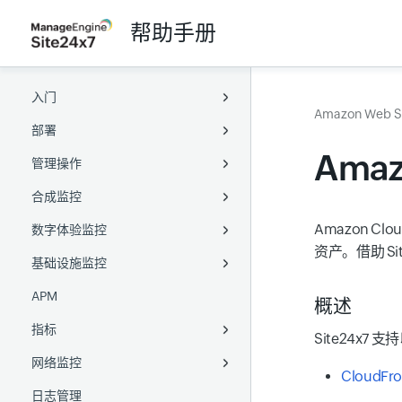
帮助手册
入门
Amazon Web S
部署
概述
Amaz
管理操作
术语表
Full-Stack Agent
合成监控
浏览 Site24x7
服务器监控 Agent
配置
Windows Full-Stack Agent
Amazon C
数字体验监控
无障碍访问
APM agent
监视器组
网站
Linux Full-Stack Agent
Windows
位置配置文件
资产。借助 Si
基础设施监控
用户管理
本地轮询器
标签
Web 事务（浏览器）
真实用户
Linux
Java agent
通知配置文件
健康检查
全球监控站点
Active Directory
APM
用户与告警管理
Kubernetes
容量规划
网页速度（浏览器）
网站
服务器
用户引导
Docker agent
.Net agent
添加本地轮询器
阈值与可用性
PowerShell DSC
Chef
概述
指标
AWS
业务单元
API
Web 事务（浏览器）
多云
基于角色的访问控制
PHP agent
SNMP 和 WMI
凭据配置文件
Zoho 目录集成
SaltStack
Puppet
Site24x7 
网络监控
Azure
MSP
合成移动应用
容器
Data Lake
Node.js agent
Role ARN
设置 OAuth 提供商
阿里云
Azure VM Extension
SaltStack
CloudFro
日志管理
GCP
Web 安全
虚拟服务器
网络性能
Go agent
CloudFormation IAM
自定义应用程序
创建 JSON Web Token
腾讯云
Kubernetes
Google Cloud
Ansible