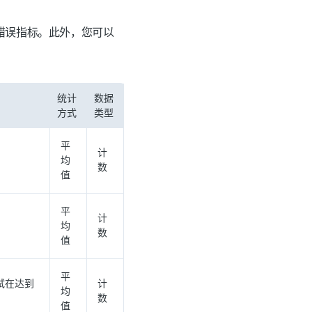
dge 错误指标。此外，您可以
统计
数据
方式
类型
平
计
均
数
值
平
计
均
数
值
平
尝试在达到
计
均
数
值