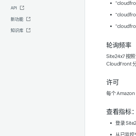
"cloudfro
API
全球基准报表
IT 自动化
"cloudfro
新功能
安全报表
"cloudfro
知识库
Site24x7 顾问
预测报表
轮询频率
RCA
Site24x7
CloudFro
许可
每个 Amazon
查看指标
登录 Sit
从已监控