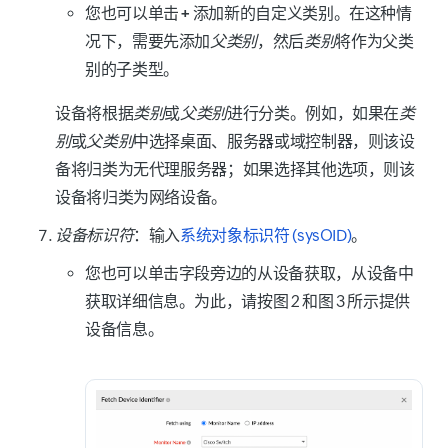
您也可以单击
+
添加新的自定义类别。在这种情
况下，需要先添加
父类别
，然后
类别
将作为父类
别的子类型。
设备将根据
类别
或
父类别
进行分类。例如，如果在
类
别
或
父类别
中选择
桌面
、
服务器
或
域控制器
，则该设
备将归类为无代理服务器；如果选择其他选项，则该
设备将归类为网络设备。
设备标识符
：输入
系统对象标识符 (sysOID)
。
您也可以单击字段旁边的
从设备获取
，从设备中
获取详细信息。为此，请按图 2 和图 3 所示提供
设备信息。