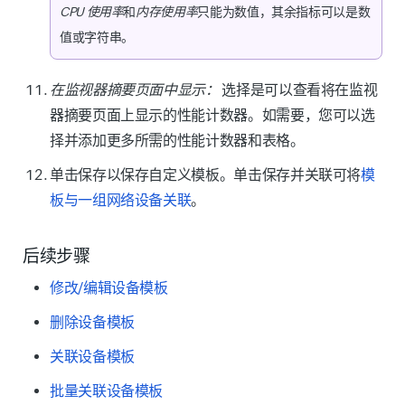
CPU 使用率
和
内存使用率
只能为数值，其余指标可以是数
如果单击
上传 MIB
，请在上传 MIB 页面
图 12. 使用监视器名称测试性能
值或字符串。
（图 5）中选择文件并从计算机上传。同
计数器。
时，请选择需要存储 MIB 文件的
本地轮
在监视器摘要页面中显示：
选择
是
可以查看将在监视
询器
。
器摘要页面上显示的性能计数器。如需要，您可以选
如果选择
IP 地址
（图 13）：
择并添加更多所需的性能计数器和表格。
在
IP 地址
字段中输入值。
单击
保存
以保存自定义模板。单击
保存并关联
可将
模
选择正确的
本地轮询器
。
板与一组网络设备关联
。
在
凭据名称
字段中选择凭据。
后续步骤
验证
SNMP OID
和性能计数器的
图 5. 在上传 MIB 页面上传 MIB。
类型
。
修改/编辑设备模板
单击
测试
。
删除设备模板
注意
关联设备模板
批量关联设备模板
如果单击
删除 MIB
，您可以选择要删除