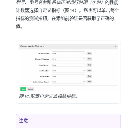
SNMP OID
字段旁的
测试
。
列号、型号名称
和
系统正常运行时间（小时）
的性能
计数器选择自定义指标（图 14）。您也可以单击每个
在
测试性能计数器
页面上，在
使用以下方
指标的
测试
按钮，在添加前验证是否获取了正确的
式测试
字段中选择一个选项。
自定义 MIB：
您可以从系统上传
值。
MIB，并使用它们添加自定义性能计数
如果选择
监视器名称
（图 12）：
器。
从下拉菜单中为
监视器名称
选择一
本地轮询器：
选择本地轮询器后，
个选项。
将列出文件夹
Poller-
在
凭据名称
字段中选择凭据。
home/NetworkPlus/mibs
中的所
验证
SNMP OID
和性能计数器的
有 MIB。选择存储已上传 MIB 文件
类型
。
的本地轮询器。如果选择
最近查
看
，将显示所有最近使用的 MIB。
单击
测试
。
图 14. 配置自定义监视器指标。
MIB
：从下拉菜单中选择已上传的
MIB。
注意
注意