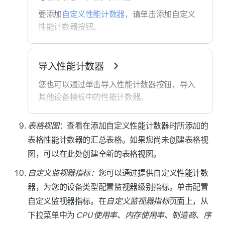
要添加
自定义性能计数器
，请单击
添加自定义
性能计数器
按钮。
在
MIB 浏览器
部分，选择
通用 MIB
或
自定
义 MIB
。
导入性能计数器
通用 MIB
：这些管理信息库 (MIB) 在
您也可以通过单击
导入性能计数器
按钮，导入
Site24x7 中默认可用。从下拉菜单中
其他设备模板中的性能计数器。
选择
供应商
和
MIB
（图 4）。
在
导入性能计数器
页面上，从
通用
、
自定
表格视图
：查看在添加自定义性能计数器时所添加的
义
或
全局
模板中选择要导入的性能计数
表格性能计数器的汇总表格。如果您尚未创建表格视
器，然后单击
导入
。您现在可以看到该性
图，可以在此处创建全新的表格视图。
能计数器已添加到设备模板中。
自定义监视器指标：
您可以通过提供自定义性能计数
要验证性能计数器是否能为您的设备获取
器，为您的设备类型配置监视器级别指标。单击
配置
数据，请单击其旁边的
铅笔图标
。
自定义监视器指标
。在
自定义监视器指标
页面上，从
在
编辑自定义性能计数器
页面上，单击
下拉菜单中为
CPU 使用率、内存使用率、制造商、序
图 4. 选择通用 MIB。