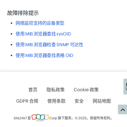
的 MIB 文件，然后单击
删除
。
故障排除提示
性能计数器可以是
标量
、
表格
或
表格视图
网络监控支持的设备类型
图 13. 使用 IP 地址测试性能计数
（可以以表格形式查看）。
器。
使用 MIB 浏览器查找 sysOID
标量
使用 MIB 浏览器检查 SNMP 可达性
任何返回单个（或标量）值的 SNMP
使用 MIB 浏览器查找表格 OID
对象标识符 (OID) 都将被监控为标量
性能计数器。通过输入
SNMP OID、
名称、描述、单位、功能表达式、类
表格
型、保存绝对值、格式化值、在监视
首页
隐私政策
Cookie 政策
器摘要页面中显示
任何返回属于同一表格列的值列表的
和
阈值
字段的值来
GDPR 合规
使用条款
安全
网站地图
添加标量性能计数器。您可以手动输
SNMP OID 都将被监控为表格性能计
入，也可以使用内置 MIB 浏览器。
数器。通过输入
SNMP OID、名称、
描述、单位、功能表达式、类型、保
Site24x7 是
Corp
旗下服务。© 2025。保留所有权利。
表格视图
存绝对值、格式化值
和
在监视器摘要