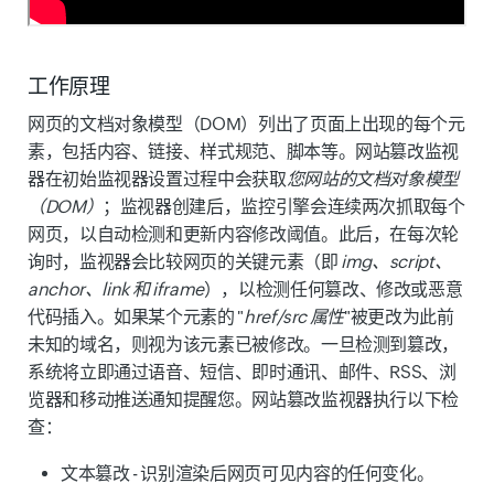
工作原理
网页的文档对象模型（DOM）列出了页面上出现的每个元
素，包括内容、链接、样式规范、脚本等。网站篡改监视
器在初始监视器设置过程中会获取
您网站的文档对象模型
（DOM）
；监视器创建后，监控引擎会连续两次抓取每个
网页，以自动检测和更新内容修改阈值。此后，在每次轮
询时，监视器会比较网页的关键元素（即
img、script、
anchor、link 和 iframe
），以检测任何篡改、修改或恶意
代码插入。如果某个元素的 "
href/src 属性
"被更改为此前
未知的域名，则视为该元素已被修改。一旦检测到篡改，
系统将立即通过语音、短信、即时通讯、邮件、RSS、浏
览器和移动推送通知提醒您。网站篡改监视器执行以下检
查：
文本篡改
- 识别渲染后网页可见内容的任何变化。