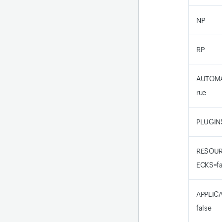
NP
RP
AUTOMA
rue
PLUGINS
RESOUR
ECKS=fa
APPLIC
false