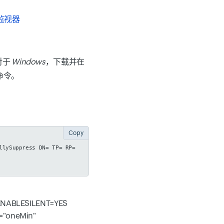
的监视器
对于
Windows
，下载并在
命令。
Copy
llySuppress DN=
TP=
RP=
 ENABLESILENT=YES
="oneMin"