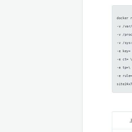
docker 
-v /var
-v /pro
-v /sys
-e key=
-e ct= 
-e tp=\
-e rule
site24x