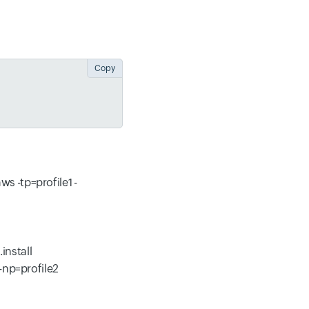
Copy
ws -tp=profile1 -
install
 -np=profile2