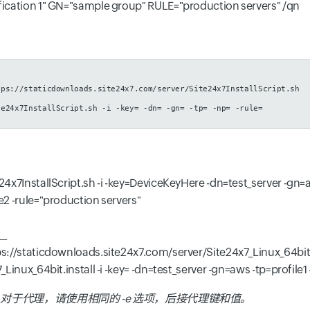
ication 1" GN="sample group" RULE="production servers" /qn
tps://staticdownloads.site24x7.com/server/Site24x7InstallScript.sh
te24x7InstallScript.sh -i -key=
-dn=
-gn=
-tp=
-np=
-rule=
24x7InstallScript.sh -i -key=DeviceKeyHere -dn=test_server -gn=a
e2 -rule="production servers"
：
s://staticdownloads.site24x7.com/server/Site24x7_Linux_64bit.
_Linux_64bit.install -i -key=
-dn=test_server -gn=aws -tp=profile1
：
对于代理，请使用相同的 -e 选项，后接代理键和值。