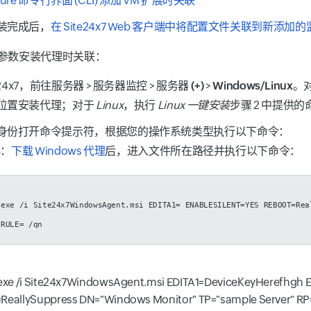
ure 命令行界面 (CLI) 添加 VM 扩展时关联
装完成后，
在 Site24x7 Web 客户端中将配置文件关联到新添加
参数安装代理时关联：
e24x7，前往
服务器
>
服务器监控
>
服务器 (+)
>
Windows/Linux
。
位置安装代理；对于
Linux
，执行
Linux 一键安装
步骤 2 中提供的
身份打开命令提示符，根据您的操作系统类型执行以下命令：
s：
下载 Windows 代理
后，进入文件所在路径并执行以下命令：
.exe /i Site24x7WindowsAgent.msi EDITA1=
ENABLESILENT=YES REBOOT=Rea
RULE=
/qn
exe /i Site24x7WindowsAgent.msi EDITA1=DeviceKeyHerefhgh
eallySuppress DN="Windows Monitor" TP="sample Server" RP