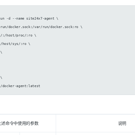
run -d --name site24x7-agent \
/run/docker.sock:/var/run/docker.sock:ro \
c/:/host/proc/:ro \
:/host/sys/:ro \
\
\
=\
7/docker-agent:latest
上述命令中使用的参数
说明