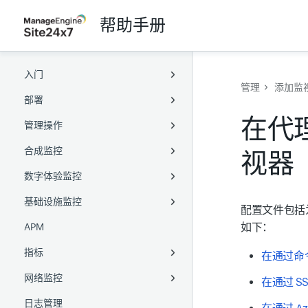
帮助手册
入门
管理
添加监
部署
概述
在代
管理操作
术语表
Full-Stack Agent
合成监控
浏览 Site24x7
服务器监控 Agent
配置
Windows Full-Stack Agent
视器
数字体验监控
无障碍访问
APM agent
监视器组
网站
Linux Full-Stack Agent
Windows
位置配置文件
基础设施监控
用户管理
本地轮询器
标签
Web 事务（浏览器）
真实用户
Linux
Java agent
通知配置文件
健康检查
全球监控站点
Active Directory
配置文件包括
如下：
APM
用户与告警管理
Kubernetes
容量规划
网页速度（浏览器）
网站
服务器
用户引导
Docker agent
.Net agent
添加本地轮询器
阈值与可用性
PowerShell DSC
Chef
指标
AWS
业务单元
API
Web 事务（浏览器）
多云
基于角色的访问控制
PHP agent
SNMP 和 WMI
凭据配置文件
Zoho 目录集成
SaltStack
Puppet
在通过命
网络监控
Azure
MSP
合成移动应用
容器
Data Lake
Node.js agent
Role ARN
设置 OAuth 提供商
阿里云
Azure VM Extension
SaltStack
在通过 S
日志管理
GCP
Web 安全
虚拟服务器
网络性能
Go agent
CloudFormation IAM
自定义应用程序
创建 JSON Web Token
腾讯云
Kubernetes
Google Cloud
Ansible