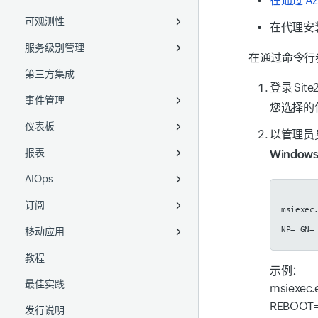
在通过 Az
可观测性
日志采集
移动 APM
备份监控
NetFlow
Ruby agent
AWS Control Tower
通过管理组使用自定义应用程序
项目监控
配置规则
华为云
Docker
自定义服务器脚本
SSH
DaemonSets
在代理安
服务级别管理
插件集成
数据库
网络配置管理
统一映射
Python agent
AWS IAM Identity Center
现有应用程序
Google Cloud 组织监控
本地文件
DigitalOcean
带托盘图标的 AD
Azure VM Extension
Helm chart
在通过命令行
第三方集成
移动网络轮询器
插件集成
SDN 和 SD-WAN
OpenAI 可观测性
SLA
数据导出器
委派管理员
远程文件
即装即用插件
Akamai
分布式追踪
System Center 配置管理器
Google Cloud
Sidecar 容器
登录 Sit
(SCCM)
事件管理
OpenTelemetry
Cisco IPSLA
SLO
Windows 事件日志
Linux 自定义插件
AWS
Cisco Meraki
应用依赖映射
Digital Ocean
GKE Autopilot
您选择的
ManageEngine Endpoint
仪表板
添加监视器
无线局域网控制器 (WLC)
SLI
计划维护
Amazon S3
Windows 自定义插件
Azure
Cisco ACI
WAN RTT
拓扑图
添加 SLO
Amazon Machine Image
Openshift
Central
以管理员
报表
IPAM
告警
自定义仪表板
AWS Lambda
GCP
VMware VeloCloud
VoIP
二层网络图
了解 SLO 概念
AWS Elastic Beanstalk
VMware Tanzu
Window
AIOps
告警日志
运营仪表板
监视器报表
Azure Functions
OCI
Meraki 地图视图
SLO 指标
ManageEngine Endpoint
Central
订阅
监视器组报表
异常检测
从 GCP 转发日志
msiexec
NP=
GN=
移动应用
立即轮询报表
预测
许可证使用摘要
从 Cisco 交换机采集日志
教程
中断报表
事件关联
Android
日志采集器
示例：
最佳实践
自定义报表
GenAI 功能
iOS
Logstash
msiexec.
REBOOT=R
发行说明
FQDN 报表
MCP Server
Fluentd