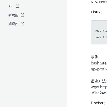
NP="Notif
API
全球基准报表
IT 自动化
Linux：
新功能
安全报表
知识库
Site24x7 顾问
wget ht
预测报表
bash Si
RCA
示例：
bash Site
np=profil
备选方法
wget http
./Site24x7
Docker