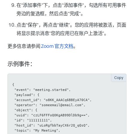
在"添加事件"下，点击"添加事件"，勾选所有可用事件
旁边的复选框，然后点击"完成"。
点击"保存"，再点击"继续"。您的应用将被激活，页面
将显示提示消息"您的应用已在账户上激活"。
更多信息请参阅
Zoom 官方文档
。
示例事件：
Copy
{
 "event": "meeting.started",
 "payload": {
 "account_id": "o8KK_AAACq6BBEyA70CA",
 "operator": "someemail@email.com",
 "object": {
 "uuid": "czLF6FFFoQOKgAB99DlDb9g==",
 "id": "111111111",
 "host_id": "uLoRgfbbTayCX6r2Q_qQsQ",
 "topic": "My Meeting",