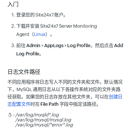
入门
登录您的 Site24x7 账户。
下载并安装 Site24x7 Server Monitoring
Agent（
Linux
）。
前往
Admin
>
AppLogs
>
Log Profile
，然后点击
Add
Log Profile
。
日志文件路径
不同应用程序将日志写入不同的文件夹和文件。默认情况
下，MySQL 通用日志从以下各操作系统对应的文件夹路
径获取。如果您的日志存放在其他文件夹，可以在
创建日
志配置文件
时在
File Path
字段中指定该路径。
:
/var/log/myqld*.log
/var/log/mysql/mysql.log
/var/log/mysql/*error*.log