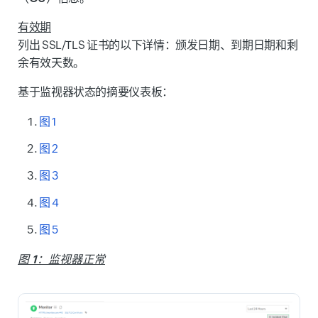
有效期
列出 SSL/TLS 证书的以下详情：
颁发日期
、
到期日期
和
剩
余有效天数
。
基于监视器状态的摘要仪表板：
图 1
图 2
图 3
图 4
图 5
图 1：监视器正常