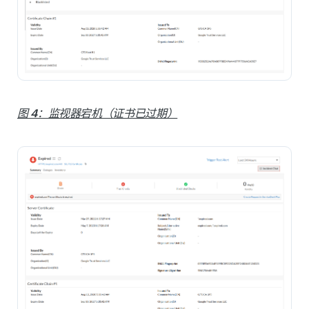
图 4：监视器宕机（证书已过期）