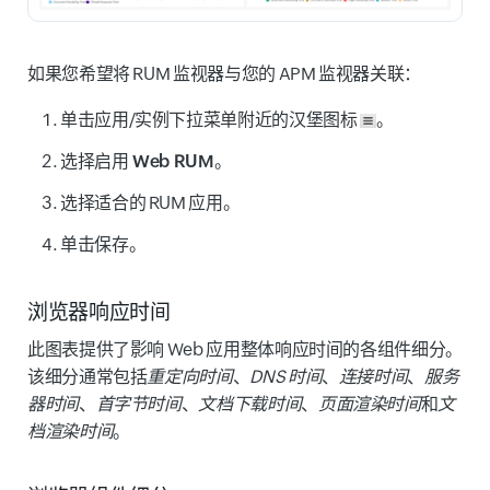
如果您希望将 RUM 监视器与您的 APM 监视器关联：
单击应用/实例下拉菜单附近的
汉堡
图标
。
选择
启用 Web RUM
。
选择适合的 RUM 应用。
单击
保存
。
浏览器响应时间
此图表提供了影响 Web 应用整体响应时间的各组件细分。
该细分通常包括
重定向时间
、
DNS 时间
、
连接时间
、
服务
器时间
、
首字节时间
、
文档下载时间
、
页面渲染时间
和
文
档渲染时间
。