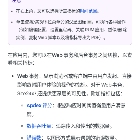
注意
在右上角，您可以选择所需指标的
时间范围
。
单击
应用/实例
下拉菜单旁的
汉堡图标
，可执行各种操作
（例如编辑配置、设置里程碑、关联 RUM 应用、暂停/删除
实例、复制 Web 脚本以及将指标导出为 PDF）。
在应用内，您可以在
Web 事务
和
后台事务
之间切换，以查
看相关指标：
Web 事务：
显示浏览器或客户端中由用户发起、直接
影响终端用户体验的操作的指标。对于 Web 事务，
Site24x7 还提供更深层的可见性，附加指标包括：
Apdex 评分
：根据响应时间阈值衡量用户满意
度。
数据吞吐量
：追踪传入和传出的数据量。
错误数
：以图形方式展示遇到的错误数量。